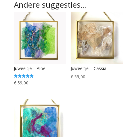
Andere suggesties…
Juweeltje – Aloë
Juweeltje – Cassia
€
59,00
Gewaardeerd
€
59,00
5.00
uit 5