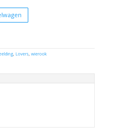
elwagen
eelding
,
Lovers
,
wierook