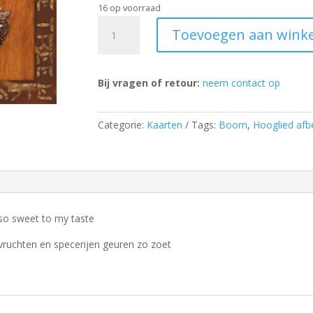
16 op voorraad
Incense
Toevoegen aan wink
Tree
aantal
Bij vragen of retour:
neem contact op
Categorie:
Kaarten
Tags:
Boom
,
Hooglied afb
is so sweet to my taste
 vruchten en specerijen geuren zo zoet