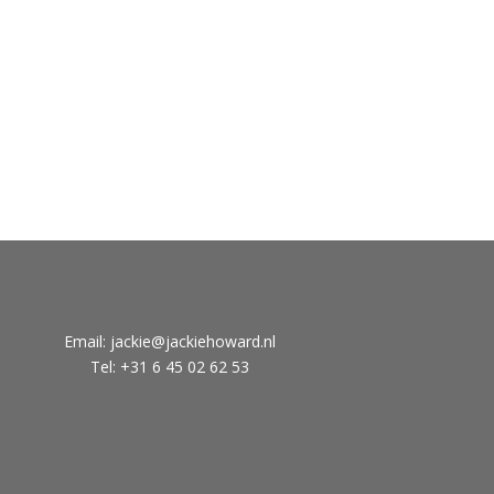
Email:
jackie@jackiehoward.nl
Tel: +31 6 45 02 62 53