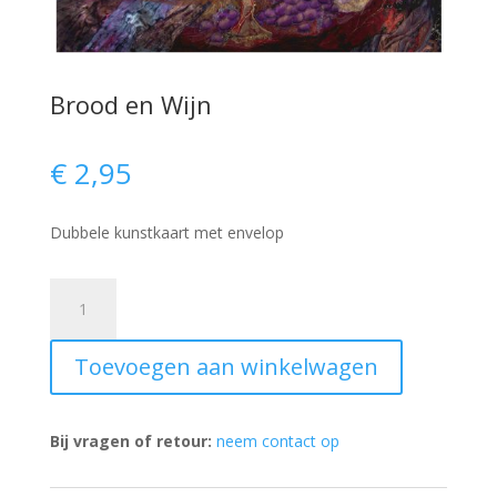
Brood en Wijn
€
2,95
Dubbele kunstkaart met envelop
Brood
en
Wijn
Toevoegen aan winkelwagen
aantal
Bij vragen of retour:
neem contact op