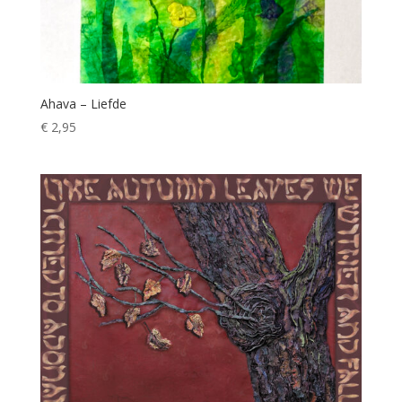
Ahava – Liefde
€
2,95