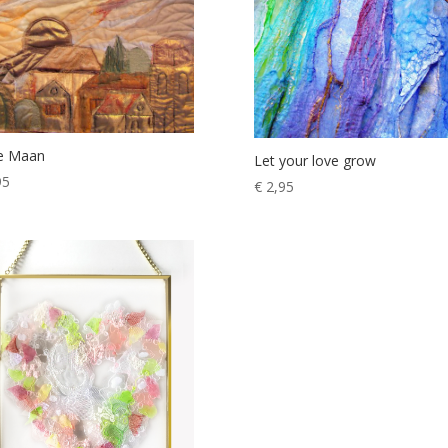
e Maan
Let your love grow
95
€
2,95