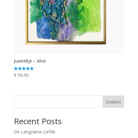
Juweeltje – Aloë
€
59,00
Gewaardeerd
5.00
uit 5
Zoeken
Recent Posts
De Langzame Liefde