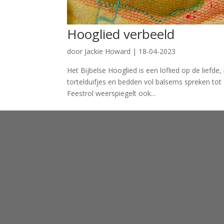
Hooglied verbeeld
door
Jackie Howard
|
18-04-2023
Het Bijbelse Hooglied is een loflied op de liefd
tortelduifjes en bedden vol balsems spreken tot 
Feestrol weerspiegelt ook...