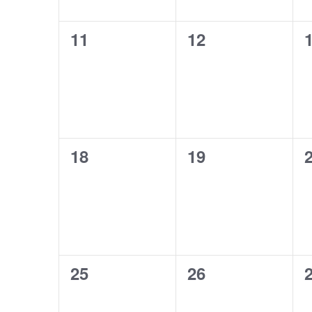
0
0
11
12
evenementen,
evenementen,
0
0
18
19
evenementen,
evenementen,
0
0
25
26
evenementen,
evenementen,